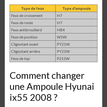
Type de feux
Type d'ampoule
Feux de croisement
H7
Feux de route
H7
Feux antibrouillard
HB4
Feux de position
W5W
Clignotant avant
PY21W
Clignotant arrière
PY21W
Feux de top
P215W
Comment changer
une Ampoule Hyunai
ix55 2008 ?