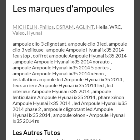
Les marques d'ampoules
MICHELIN
,
Philips
,
OSRAM
,
AGLINT
, Hella, WRC,
Valeo
,
Hyunai
ampoule clio 3 clignotant, ampoule clio 3 led, ampoule
clio 3 veilleuse , ampoule Ampoule Hyunai ix35 2014
feu stop , coffret ampoule Ampoule Hyunai ix35 2014
, ampoule Ampoule Hyunai ix35 2014 norauto ,
ampoule Ampoule Hyunai ix35 2014 5 portes ,
ampoule Ampoule Hyunai ix35 2014 xénon ,
installation ampoule led Ampoule Hyunai ix35 2014 ,
feux arriere Ampoule Hyunai ix35 2014 led , led
intérieur Ampoule Hyunai ix35 2014 , ampoule
lenticulaire Ampoule Hyunai ix35 2014 , phare xénon
Ampoule Hyunai ix35 2014 , led Ampoule Hyunai ix35
2014 phase 2 , ampoule clignotant led Ampoule
Hyunai ix35 2014 , ampoule xénon - Ampoule Hyunai
ix35 2014 rs
Les Autres Tutos