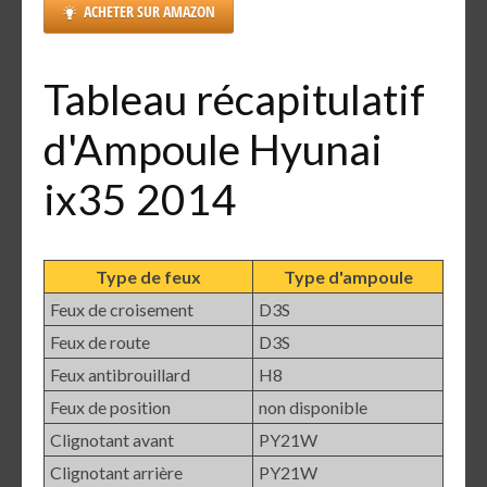
ACHETER SUR AMAZON
Tableau récapitulatif
d'Ampoule Hyunai
ix35 2014
Type de feux
Type d'ampoule
Feux de croisement
D3S
Feux de route
D3S
Feux antibrouillard
H8
Feux de position
non disponible
Clignotant avant
PY21W
Clignotant arrière
PY21W