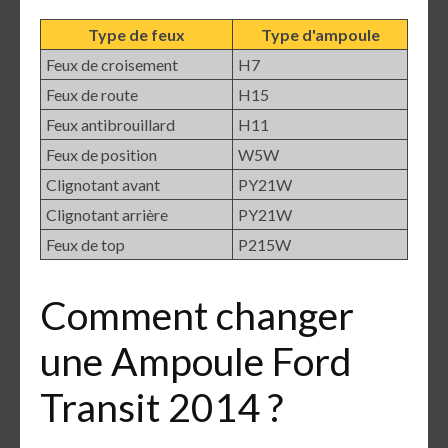
Type de feux
Type d'ampoule
Feux de croisement
H7
Feux de route
H15
Feux antibrouillard
H11
Feux de position
W5W
Clignotant avant
PY21W
Clignotant arrière
PY21W
Feux de top
P215W
Comment changer
une Ampoule Ford
Transit 2014 ?