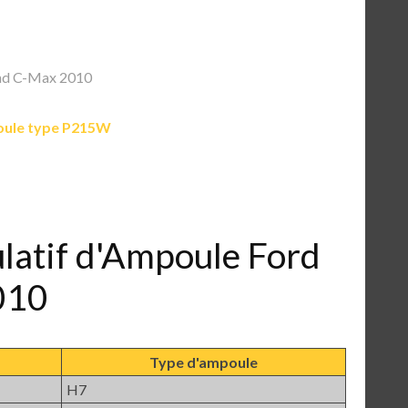
nd C-Max 2010
ule type P215W
ulatif d'Ampoule Ford
010
Type d'ampoule
H7