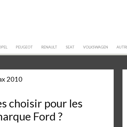
 de ma Voiture
OPEL
PEUGEOT
RENAULT
SEAT
VOLKSWAGEN
AUTR
ax 2010
 choisir pour les
marque Ford ?