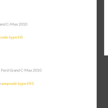
rand C-Max 2010
oule type H1
 Ford Grand C-Max 2010
e
ampoule type H11