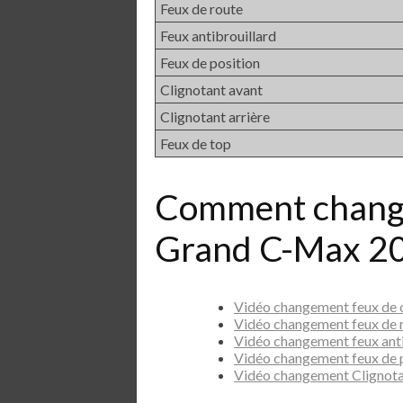
Feux de route
Feux antibrouillard
Feux de position
Clignotant avant
Clignotant arrière
Feux de top
Comment chang
Grand C-Max 20
Vidéo changement feux de
Vidéo changement feux de
Vidéo changement feux ant
Vidéo changement feux de
Vidéo changement Clignot