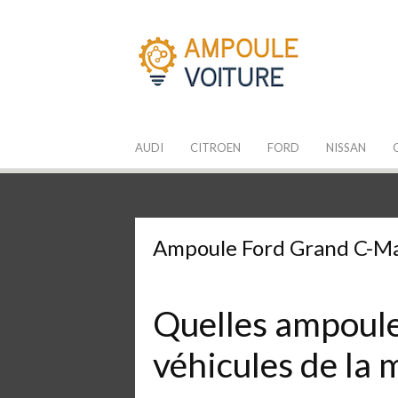
Aller
au
contenu
Les Ampoules
Quelle ampoule pour mon auto ?
AUDI
CITROEN
FORD
NISSAN
Ampoule Ford Grand C-M
Quelles ampoules
véhicules de la 