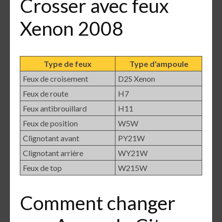
Crosser avec feux
Xenon 2008
Type de feux
Type d'ampoule
Feux de croisement
D2S Xenon
Feux de route
H7
Feux antibrouillard
H11
Feux de position
W5W
Clignotant avant
PY21W
Clignotant arrière
WY21W
Feux de top
W215W
Comment changer