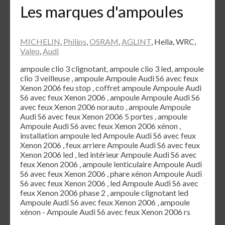
Les marques d'ampoules
MICHELIN
,
Philips
,
OSRAM
,
AGLINT
, Hella, WRC,
Valeo
,
Audi
ampoule clio 3 clignotant, ampoule clio 3 led, ampoule
clio 3 veilleuse , ampoule Ampoule Audi S6 avec feux
Xenon 2006 feu stop , coffret ampoule Ampoule Audi
S6 avec feux Xenon 2006 , ampoule Ampoule Audi S6
avec feux Xenon 2006 norauto , ampoule Ampoule
Audi S6 avec feux Xenon 2006 5 portes , ampoule
Ampoule Audi S6 avec feux Xenon 2006 xénon ,
installation ampoule led Ampoule Audi S6 avec feux
Xenon 2006 , feux arriere Ampoule Audi S6 avec feux
Xenon 2006 led , led intérieur Ampoule Audi S6 avec
feux Xenon 2006 , ampoule lenticulaire Ampoule Audi
S6 avec feux Xenon 2006 , phare xénon Ampoule Audi
S6 avec feux Xenon 2006 , led Ampoule Audi S6 avec
feux Xenon 2006 phase 2 , ampoule clignotant led
Ampoule Audi S6 avec feux Xenon 2006 , ampoule
xénon - Ampoule Audi S6 avec feux Xenon 2006 rs