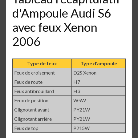
d'Ampoule Audi S6
avec feux Xenon
2006
Type de feux
Type d'ampoule
Feux de croisement
D2S Xenon
Feux de route
H7
Feux antibrouillard
H3
Feux de position
W5W
Clignotant avant
PY21W
Clignotant arrière
PY21W
Feux de top
P215W