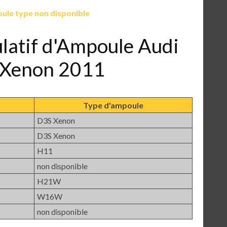
ule type non disponible
ulatif d'Ampoule Audi
i-Xenon 2011
Type d'ampoule
D3S Xenon
D3S Xenon
H11
non disponible
H21W
W16W
non disponible