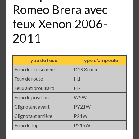
Romeo Brera avec
feux Xenon 2006-
2011
Type de feux
Type d'ampoule
Feux de croisement
D1S Xenon
Feux de route
H1
Feux antibrouillard
H7
Feux de position
W5W
Clignotant avant
PY21W
Clignotant arrière
P21W
Feux de top
P215W