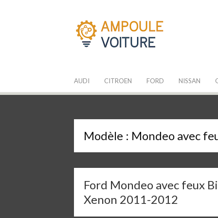
Aller
au
contenu
Les Ampoules
Quelle ampoule pour mon auto ?
AUDI
CITROEN
FORD
NISSAN
Modèle :
Mondeo avec fe
Ford Mondeo avec feux Bi
Xenon 2011-2012