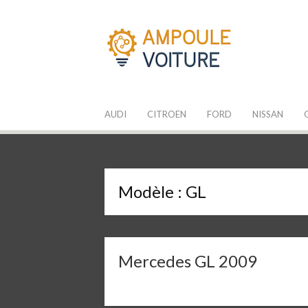
Aller
au
contenu
Les Ampoules
Quelle ampoule pour mon auto ?
AUDI
CITROEN
FORD
NISSAN
Modèle :
GL
Mercedes GL 2009