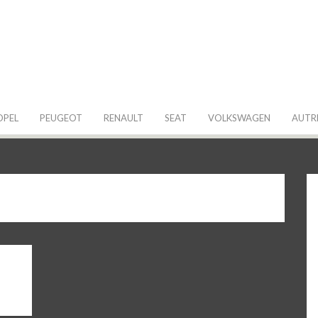
 de ma Voiture
OPEL
PEUGEOT
RENAULT
SEAT
VOLKSWAGEN
AUTR