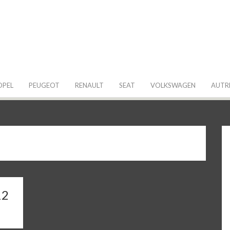
 de ma Voiture
OPEL
PEUGEOT
RENAULT
SEAT
VOLKSWAGEN
AUTR
12