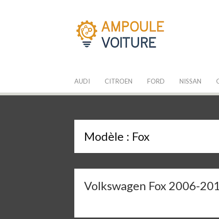
Aller
au
contenu
Les Ampoules
Quelle ampoule pour mon auto ?
AUDI
CITROEN
FORD
NISSAN
Modèle :
Fox
Volkswagen Fox 2006-20