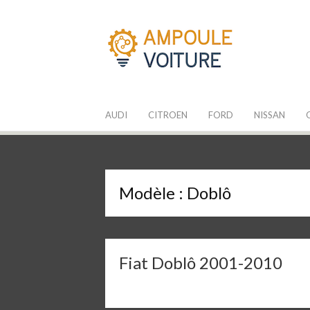
Aller
au
contenu
Les Ampoules
Quelle ampoule pour mon auto ?
AUDI
CITROEN
FORD
NISSAN
Modèle :
Doblô
Fiat Doblô 2001-2010