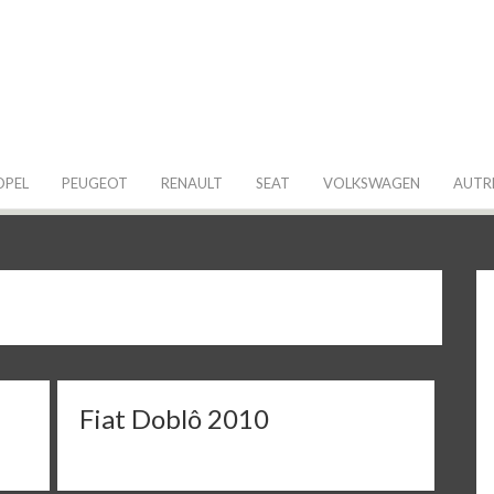
 de ma Voiture
OPEL
PEUGEOT
RENAULT
SEAT
VOLKSWAGEN
AUTR
Fiat Doblô 2010