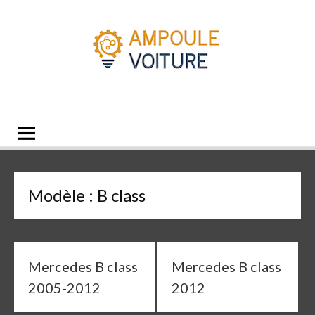
Aller
au
contenu
Les Ampoules de
Quelle ampoule pour mon auto ?
ma Voiture
Co
Co
Me
Me
Me
Me
Me
Qu
cho
am
am
am
am
am
am
la
D1
D2
H1
H
H
po
mei
ma
Modèle :
B class
am
voi
h1
?
?
Mercedes B class
Mercedes B class
2005-2012
2012