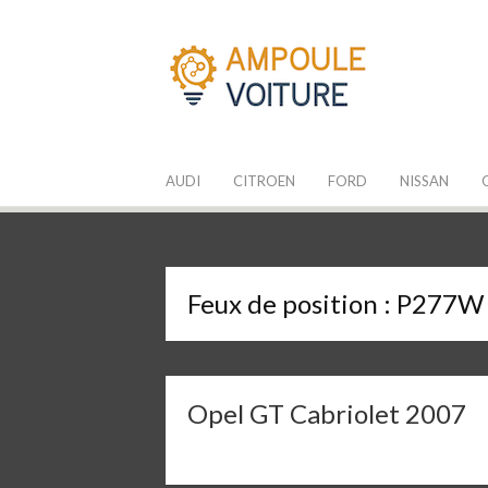
Aller
au
contenu
Les Ampoules
Quelle ampoule pour mon auto ?
AUDI
CITROEN
FORD
NISSAN
Feux de position :
P277W
Opel GT Cabriolet 2007