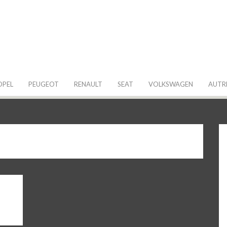
 de ma Voiture
OPEL
PEUGEOT
RENAULT
SEAT
VOLKSWAGEN
AUTR