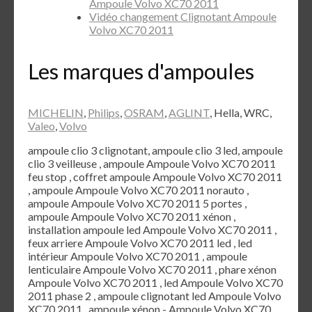
Ampoule Volvo XC70 2011
Vidéo changement Clignotant Ampoule
Volvo XC70 2011
Les marques d'ampoules
MICHELIN
,
Philips
,
OSRAM
,
AGLINT
, Hella, WRC,
Valeo
,
Volvo
ampoule clio 3 clignotant, ampoule clio 3 led, ampoule
clio 3 veilleuse , ampoule Ampoule Volvo XC70 2011
feu stop , coffret ampoule Ampoule Volvo XC70 2011
, ampoule Ampoule Volvo XC70 2011 norauto ,
ampoule Ampoule Volvo XC70 2011 5 portes ,
ampoule Ampoule Volvo XC70 2011 xénon ,
installation ampoule led Ampoule Volvo XC70 2011 ,
feux arriere Ampoule Volvo XC70 2011 led , led
intérieur Ampoule Volvo XC70 2011 , ampoule
lenticulaire Ampoule Volvo XC70 2011 , phare xénon
Ampoule Volvo XC70 2011 , led Ampoule Volvo XC70
2011 phase 2 , ampoule clignotant led Ampoule Volvo
XC70 2011 , ampoule xénon - Ampoule Volvo XC70