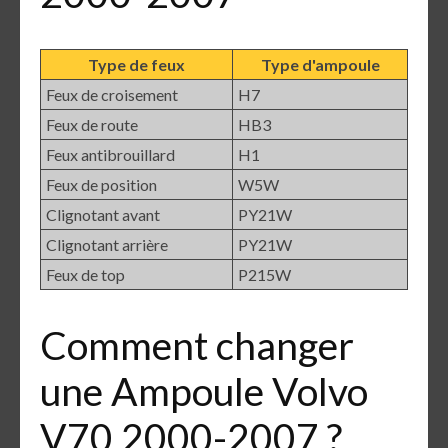
Type de feux
Type d'ampoule
Feux de croisement
H7
Feux de route
HB3
Feux antibrouillard
H1
Feux de position
W5W
Clignotant avant
PY21W
Clignotant arrière
PY21W
Feux de top
P215W
Comment changer
une Ampoule Volvo
V70 2000-2007 ?