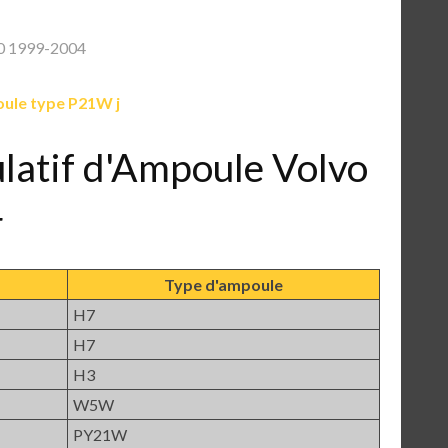
0 1999-2004
ule type P21W j
ulatif d'Ampoule Volvo
4
Type d'ampoule
H7
H7
H3
W5W
PY21W