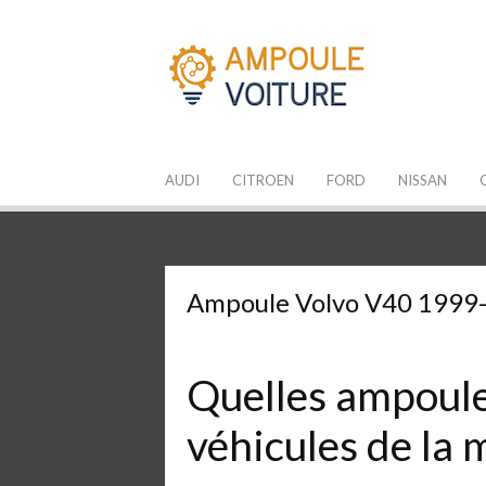
Aller
au
contenu
Les Ampoules
Quelle ampoule pour mon auto ?
AUDI
CITROEN
FORD
NISSAN
Ampoule Volvo V40 1999
Quelles ampoules
véhicules de la 