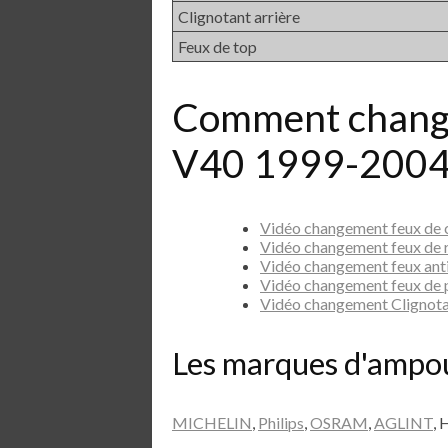
Clignotant arrière
Feux de top
Comment change
V40 1999-2004
Vidéo changement feux de
Vidéo changement feux de
Vidéo changement feux ant
Vidéo changement feux de
Vidéo changement Clignot
Les marques d'ampo
MICHELIN
,
Philips
,
OSRAM
,
AGLINT
, 