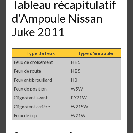
Tableau récapitulatif
d'Ampoule Nissan
Juke 2011
Type de feux
Type d'ampoule
Feux de croisement
HB5
Feux de route
HB5
Feux antibrouillard
H8
Feux de position
W5W
Clignotant avant
PY21W
Clignotant arrière
W215W
Feux de top
W21W