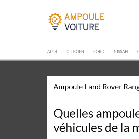
Aller
au
contenu
Les Ampoules
Quelle ampoule pour mon auto ?
AUDI
CITROEN
FORD
NISSAN
Ampoule Land Rover Ran
Quelles ampoules
véhicules de la