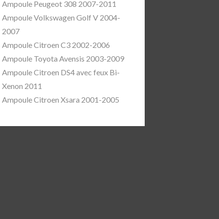
Ampoule Peugeot 308 2007-2011
Ampoule Volkswagen Golf V 2004-
2007
Ampoule Citroen C3 2002-2006
Ampoule Toyota Avensis 2003-2009
Ampoule Citroen DS4 avec feux Bi-
Xenon 2011
Ampoule Citroen Xsara 2001-2005