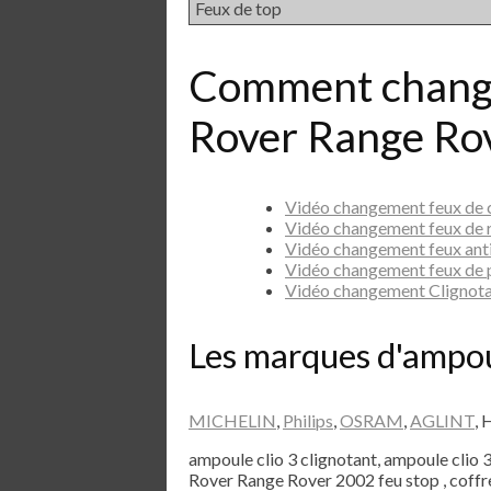
Feux de top
Comment chang
Rover Range Ro
Vidéo changement feux de
Vidéo changement feux de 
Vidéo changement feux ant
Vidéo changement feux de 
Vidéo changement Clignot
Les marques d'ampo
MICHELIN
,
Philips
,
OSRAM
,
AGLINT
, 
ampoule clio 3 clignotant, ampoule clio 
Rover Range Rover 2002 feu stop , coff