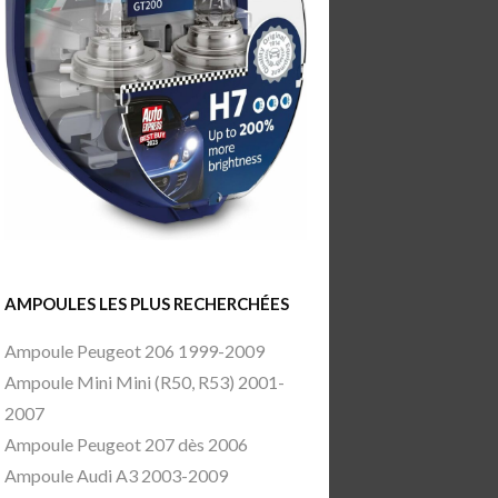
AMPOULES LES PLUS RECHERCHÉES
Ampoule Peugeot 206 1999-2009
Ampoule Mini Mini (R50, R53) 2001-
2007
Ampoule Peugeot 207 dès 2006
Ampoule Audi A3 2003-2009