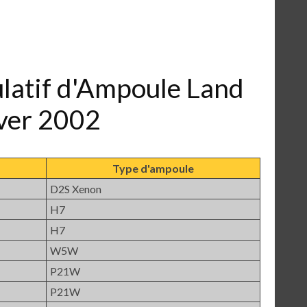
ulatif d'Ampoule Land
ver 2002
Type d'ampoule
D2S Xenon
H7
H7
W5W
P21W
P21W