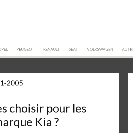
 de ma Voiture
OPEL
PEUGEOT
RENAULT
SEAT
VOLKSWAGEN
AUTR
01-2005
 choisir pour les
marque Kia ?