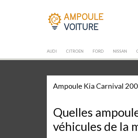
Aller
au
contenu
Les Ampoules
Quelle ampoule pour mon auto ?
AUDI
CITROEN
FORD
NISSAN
Ampoule Kia Carnival 20
Quelles ampoules
véhicules de la 