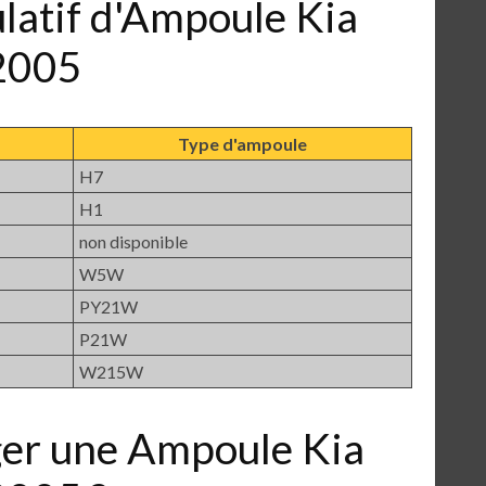
ulatif d'Ampoule Kia
2005
Type d'ampoule
H7
H1
non disponible
W5W
PY21W
P21W
W215W
er une Ampoule Kia