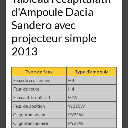
d'Ampoule Dacia
Sandero avec
projecteur simple
2013
Type de feux
Type d'ampoule
Feux de croisement
H4
Feux de route
H4
Feux antibrouillard
H16
Feux de position
W215W
Clignotant avant
PY21W
Clignotant arrière
PY21W