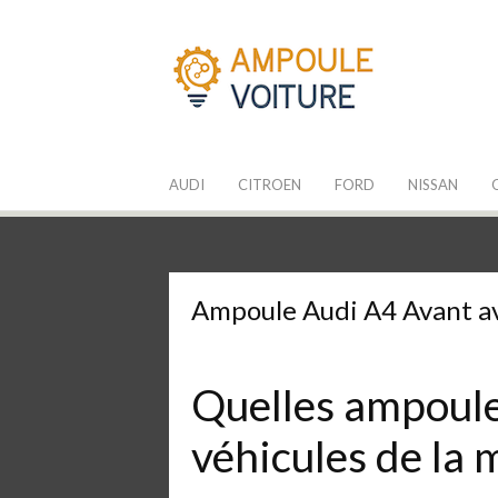
Aller
au
contenu
Les Ampoules
Quelle ampoule pour mon auto ?
AUDI
CITROEN
FORD
NISSAN
Ampoule Audi A4 Avant a
Quelles ampoules
véhicules de la 